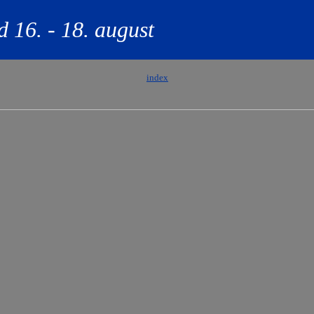
 16. - 18. august
index