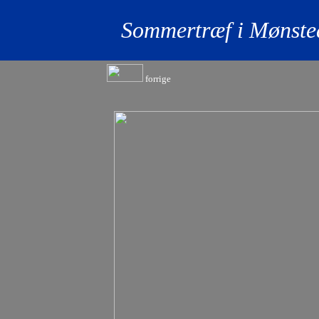
Sommertræf i Mønsted
forrige