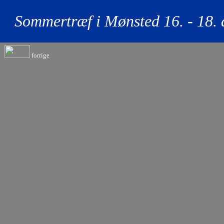
Sommertræf i Mønsted 16. - 18. 
forrige