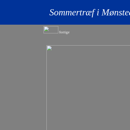
Sommertræf i Mønsted
forrige