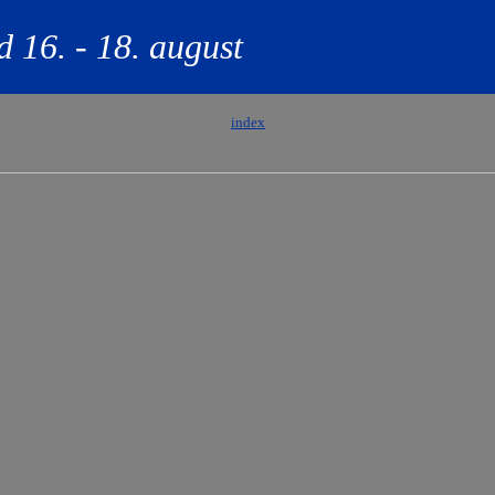
 16. - 18. august
index