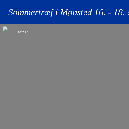
Sommertræf i Mønsted 16. - 18. 
forrige